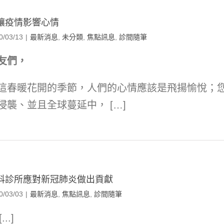
讓疫情影響心情
0/03/13
|
最新消息
,
未分類
,
焦點訊息
,
診間隨筆
友們，
這春暖花開的季節，人們的心情應該是飛揚愉悅；
侵襲、並且全球蔓延中， […]
科診所應對新冠肺炎做出貢獻
0/03/03
|
最新消息
,
焦點訊息
,
診間隨筆
[...]