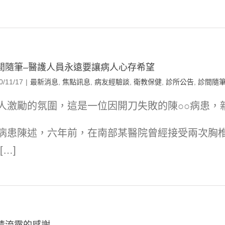
間隨筆–醫護人員永遠要讓病人心存希望
0/11/17
|
最新消息
,
焦點訊息
,
病友經驗談
,
衛教保健
,
診所公告
,
診間隨
人激勵的氛圍，這是一位因開刀失敗的陳○○病患，
病患陳述，六年前，在南部某醫院曾經接受兩次胸
[…]