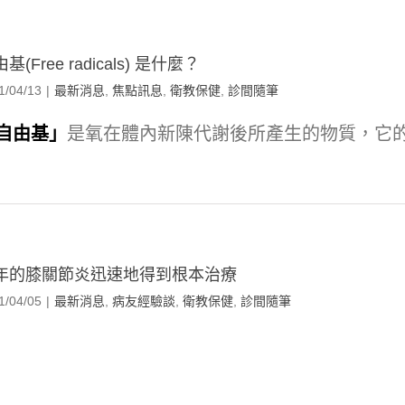
基(Free radicals) 是什麼？
1/04/13
|
最新消息
,
焦點訊息
,
衛教保健
,
診間隨筆
自由基」
是氧在體內新陳代謝後所產生的物質，它的活
年的膝關節炎迅速地得到根本治療
1/04/05
|
最新消息
,
病友經驗談
,
衛教保健
,
診間隨筆