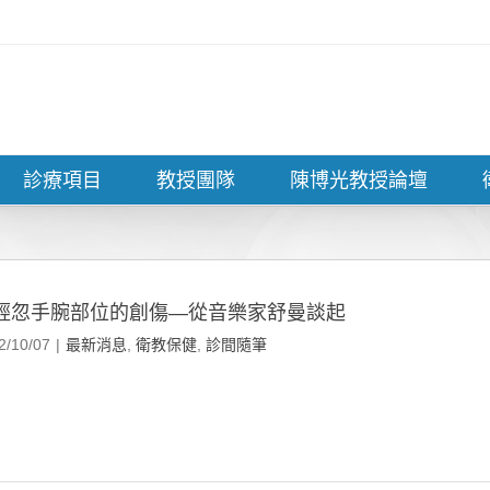
診療項目
教授團隊
陳博光教授論壇
輕忽手腕部位的創傷—從音樂家舒曼談起
2/10/07
|
最新消息
,
衛教保健
,
診間隨筆