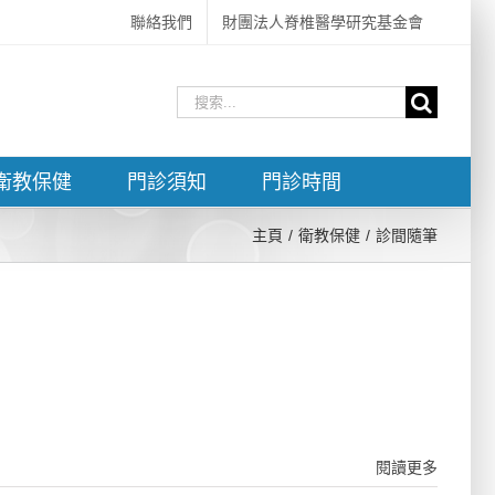
聯絡我們
財團法人脊椎醫學研究基金會
搜
索
結
衛教保健
門診須知
門診時間
果：
主頁
衛教保健
診間隨筆
閱讀更多