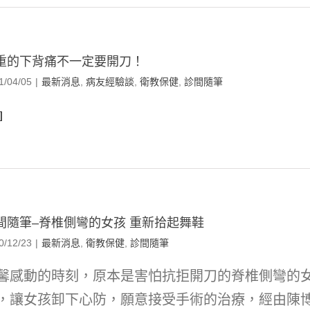
重的下背痛不一定要開刀！
1/04/05
|
最新消息
,
病友經驗談
,
衛教保健
,
診間隨筆
]
間隨筆–脊椎側彎的女孩 重新拾起舞鞋
0/12/23
|
最新消息
,
衛教保健
,
診間隨筆
馨感動的時刻，原本是害怕抗拒開刀的脊椎側彎的
，讓女孩卸下心防，願意接受手術的治療，經由陳博