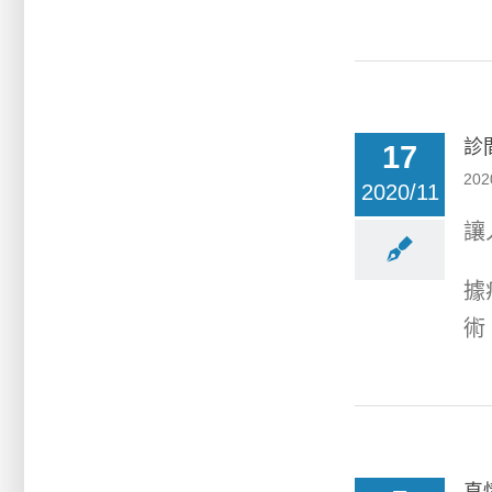
診
17
202
2020/11
讓
據
術 