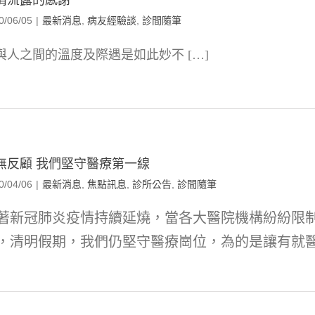
情流露的感謝
0/06/05
|
最新消息
,
病友經驗談
,
診間隨筆
與人之間的溫度及際遇是如此妙不 […]
無反顧 我們堅守醫療第一線
0/04/06
|
最新消息
,
焦點訊息
,
診所公告
,
診間隨筆
著新冠肺炎疫情持續延燒，當各大醫院機構紛紛限
，清明假期，我們仍堅守醫療崗位，為的是讓有就醫