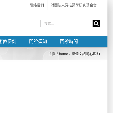
聯絡我們
財團法人脊椎醫學研究基金會
搜
索
結
衛教保健
門診須知
門診時間
果：
主頁
home
陳佳文諮詢心理師