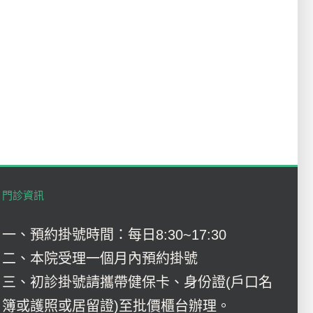
門診資訊
一、預約掛號時間：每日8:30~17:30
二、本院受理一個月內預約掛號
三、初診掛號請攜帶健保卡、身份證(戶口名
簿或護照或居留證)至批價櫃台辦理。