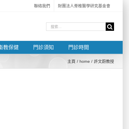
聯絡我們
財團法人脊椎醫學研究基金會
搜
索
結
衛教保健
門診須知
門診時間
果：
主頁
home
許文蔚教授