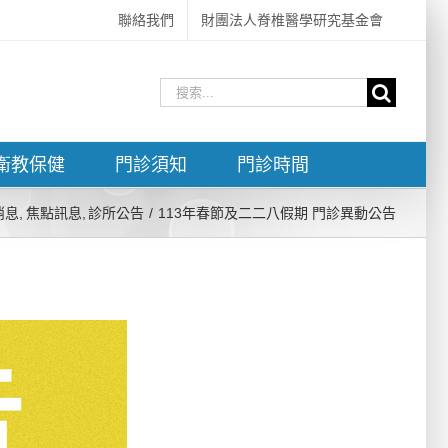
聯絡我們
財團法人脊椎醫學研究基金會
搜
索
結
衛教保健
門診須知
門診時間
果：
消息
焦點訊息
診所公告
113年春節及二二八假期 門診異動公告