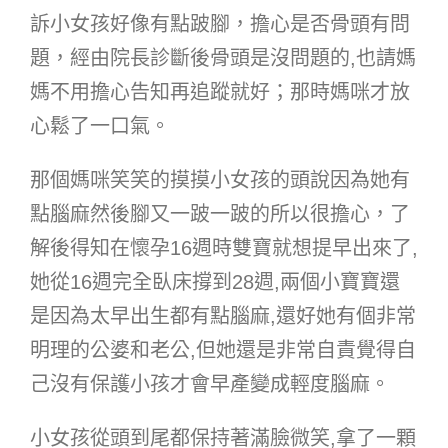
訴小女孩好像有點跛腳，擔心是否骨頭有問
題，經由院長診斷後骨頭是沒問題的,也請媽
媽不用擔心告知再追蹤就好；那時媽咪才放
心鬆了一口氣。
那個媽咪笑笑的摸摸小女孩的頭說因為她有
點腦麻然後腳又一跛一跛的所以很擔心，了
解後得知在懷孕16週時雙寶就想提早出來了,
她從16週完全臥床撐到28週,兩個小寶寶還
是因為太早出生都有點腦麻,還好她有個非常
明理的公婆和老公,但她還是非常自責覺得自
己沒有保護小孩才會早產變成輕度腦麻。
小女孩從頭到尾都保持著滿臉微笑,拿了一顆