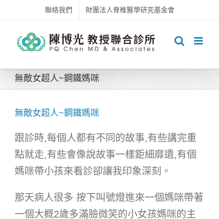
Skip
聯絡我們
財團法人脊椎醫學研究基金會
to
content
無敵女超人~鋼鐵媽咪
無敵女超人~鋼鐵媽咪
跟診時,每個人都有不同的故事,有些講完重
點就走,有些會像說故事一樣鉅細靡遺,有個
媽咪帶小孩來看診卻讓我印象深刻。
那天病人很多 按下叫號燈進來一個媽咪帶著
一個大概2歲多滿臉微笑的小女孩媽咪的主