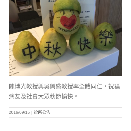
陳博光教授興吳興盛教授率全體同仁，祝福
病友及社會大眾秋節愉快。
2016/09/15
|
診所公告